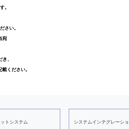
す。
ださい。
当宛
だき、
記載ください。
ボットシステム
システムインテグレーショ