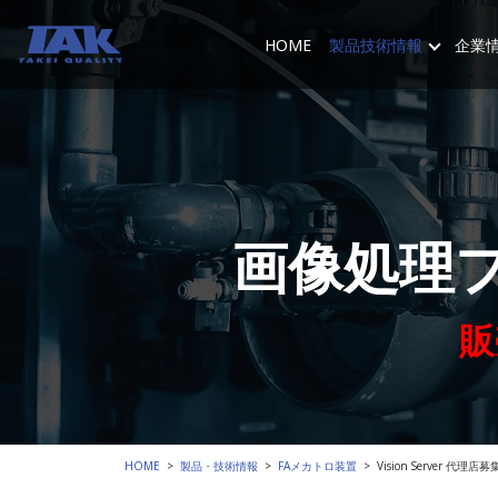
HOME
製品技術情報
企業
画像処理
販
HOME
製品・技術情報
FAメカトロ装置
Vision Server 代理店募