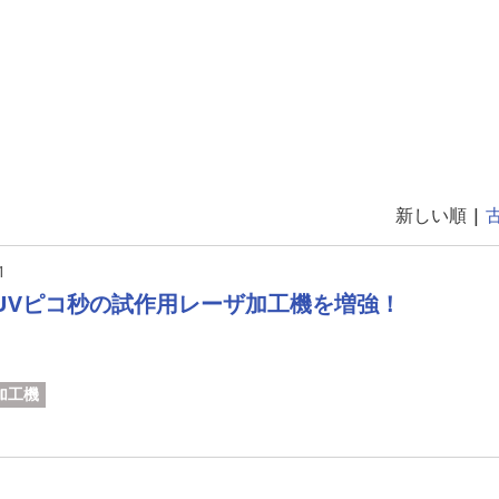
新しい順 |
1
UVピコ秒の試作用レーザ加工機を増強！
加工機